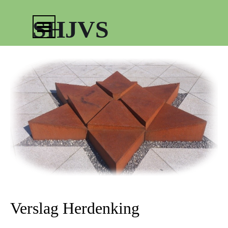
Ga naar de inhoud
Menu overslaan
SHJVS
Verslag Herdenking