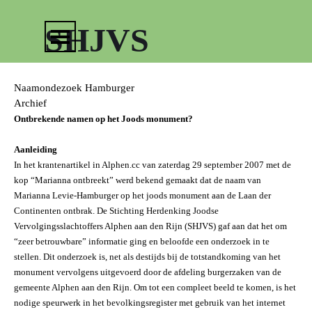
Ga naar de inhoud
Menu overslaan
SHJVS
Naamondezoek Hamburger
Archief
Ontbrekende namen op het Joods monument?
Aanleiding
In het krantenartikel in Alphen.cc van zaterdag 29 september 2007 met de
kop “Marianna ontbreekt” werd bekend gemaakt dat de naam van
Marianna Levie-Hamburger op het joods monument aan de Laan der
Continenten ontbrak. De Stichting Herdenking Joodse
Vervolgingsslachtoffers Alphen aan den Rijn (SHJVS) gaf aan dat het om
“zeer betrouwbare” informatie ging en beloofde een onderzoek in te
stellen. Dit onderzoek is, net als destijds bij de totstandkoming van het
monument vervolgens uitgevoerd door de afdeling burgerzaken van de
gemeente Alphen aan den Rijn. Om tot een compleet beeld te komen, is het
nodige speurwerk in het bevolkingsregister met gebruik van het internet