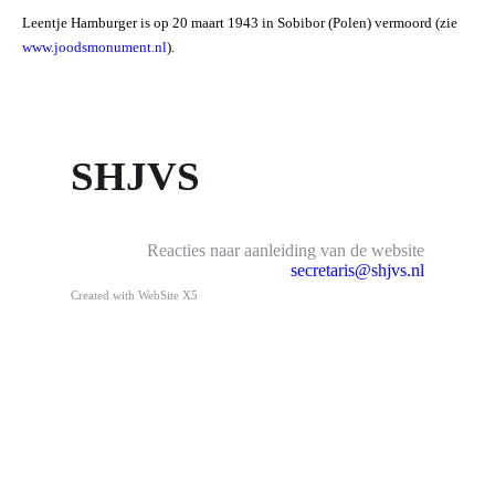
Leentje Hamburger is op 20 maart 1943 in Sobibor (Polen) vermoord (zie
www.joodsmonument.nl
).
SHJVS
Reacties naar aanleiding van de website
secretaris@shjvs.nl
Created with WebSite X5