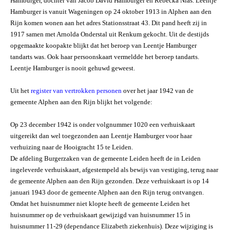
Hamburger, dochter van Jacob David Hamburger en Rebecka Nias. Leentje
Hamburger is vanuit Wageningen op 24 oktober 1913 in Alphen aan den
Rijn komen wonen aan het adres Stationsstraat 43. Dit pand heeft zij in
1917 samen met Arnolda Onderstal uit Renkum gekocht. Uit de destijds
opgemaakte koopakte blijkt dat het beroep van Leentje Hamburger
tandarts was. Ook haar persoonskaart vermeldde het beroep tandarts.
Leentje Hamburger is nooit gehuwd geweest.
Uit het
register van vertrokken personen
over het jaar 1942 van de
gemeente Alphen aan den Rijn blijkt het volgende:
Op 23 december 1942 is onder volgnummer 1020 een verhuiskaart
uitgereikt dan wel toegezonden aan Leentje Hamburger voor haar
verhuizing naar de Hooigracht 15 te Leiden.
De afdeling Burgerzaken van de gemeente Leiden heeft de in Leiden
ingeleverde verhuiskaart, afgestempeld als bewijs van vestiging, terug naar
de gemeente Alphen aan den Rijn gezonden. Deze verhuiskaart is op 14
januari 1943 door de gemeente Alphen aan den Rijn terug ontvangen.
Omdat het huisnummer niet klopte heeft de gemeente Leiden het
huisnummer op de verhuiskaart gewijzigd van huisnummer 15 in
huisnummer 11-29 (dependance Elizabeth ziekenhuis). Deze wijziging is