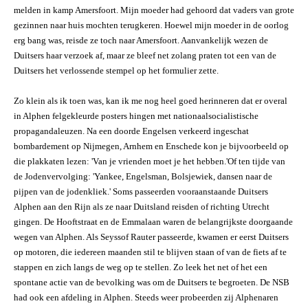
melden in kamp Amersfoort. Mijn moeder had gehoord dat vaders van grote
gezinnen naar huis mochten terugkeren. Hoewel mijn moeder in de oorlog
erg bang was, reisde ze toch naar Amersfoort. Aanvankelijk wezen de
Duitsers haar verzoek af, maar ze bleef net zolang praten tot een van de
Duitsers het verlossende stempel op het formulier zette.
Zo klein als ik toen was, kan ik me nog heel goed herinneren dat er overal
in Alphen felgekleurde posters hingen met nationaalsocialistische
propagandaleuzen. Na een doorde Engelsen verkeerd ingeschat
bombardement op Nijmegen, Arnhem en Enschede kon je bijvoorbeeld op
die plakkaten lezen: 'Van je vrienden moet je het hebben.'Of ten tijde van
de Jodenvervolging: 'Yankee, Engelsman, Bolsjewiek, dansen naar de
pijpen van de jodenkliek.' Soms passeerden vooraanstaande Duitsers
Alphen aan den Rijn als ze naar Duitsland reisden of richting Utrecht
gingen. De Hooftstraat en de Emmalaan waren de belangrijkste doorgaande
wegen van Alphen. Als Seyssof Rauter passeerde, kwamen er eerst Duitsers
op motoren, die iedereen maanden stil te blijven staan of van de fiets af te
stappen en zich langs de weg op te stellen. Zo leek het net of het een
spontane actie van de bevolking was om de Duitsers te begroeten. De NSB
had ook een afdeling in Alphen. Steeds weer probeerden zij Alphenaren