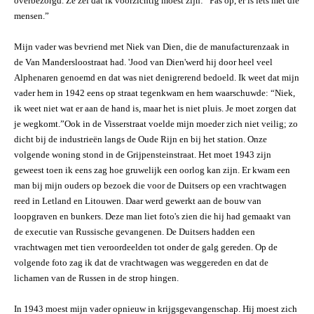
overbezorgd. Ze zei dat ik voorzichtig moest zijn: “Pas op, er is iets met die
mensen.”
Mijn vader was bevriend met Niek van Dien, die de manufacturenzaak in
de Van Mandersloostraat had. 'Jood van Dien'werd hij door heel veel
Alphenaren genoemd en dat was niet denigrerend bedoeld. Ik weet dat mijn
vader hem in 1942 eens op straat tegenkwam en hem waarschuwde: “Niek,
ik weet niet wat er aan de hand is, maar het is niet pluis. Je moet zorgen dat
je wegkomt.”Ook in de Visserstraat voelde mijn moeder zich niet veilig; zo
dicht bij de industrieën langs de Oude Rijn en bij het station. Onze
volgende woning stond in de Grijpensteinstraat. Het moet 1943 zijn
geweest toen ik eens zag hoe gruwelijk een oorlog kan zijn. Er kwam een
man bij mijn ouders op bezoek die voor de Duitsers op een vrachtwagen
reed in Letland en Litouwen. Daar werd gewerkt aan de bouw van
loopgraven en bunkers. Deze man liet foto's zien die hij had gemaakt van
de executie van Russische gevangenen. De Duitsers hadden een
vrachtwagen met tien veroordeelden tot onder de galg gereden. Op de
volgende foto zag ik dat de vrachtwagen was weggereden en dat de
lichamen van de Russen in de strop hingen.
In 1943 moest mijn vader opnieuw in krijgsgevangenschap. Hij moest zich