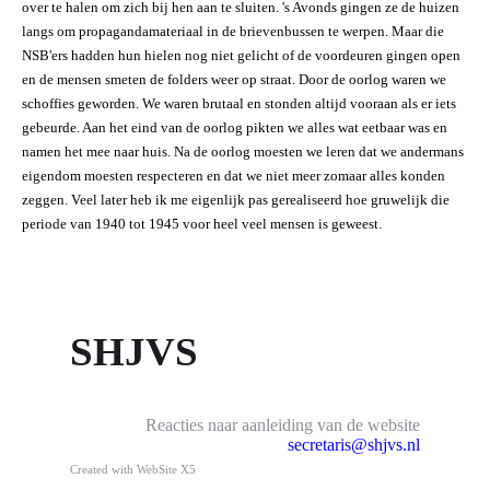
over te halen om zich bij hen aan te sluiten. 's Avonds gingen ze de huizen
langs om propagandamateriaal in de brievenbussen te werpen. Maar die
NSB'ers hadden hun hielen nog niet gelicht of de voordeuren gingen open
en de mensen smeten de folders weer op straat. Door de oorlog waren we
schoffies geworden. We waren brutaal en stonden altijd vooraan als er iets
gebeurde. Aan het eind van de oorlog pikten we alles wat eetbaar was en
namen het mee naar huis. Na de oorlog moesten we leren dat we andermans
eigendom moesten respecteren en dat we niet meer zomaar alles konden
zeggen. Veel later heb ik me eigenlijk pas gerealiseerd hoe gruwelijk die
periode van 1940 tot 1945 voor heel veel mensen is geweest.
SHJVS
Reacties naar aanleiding van de website
secretaris@shjvs.nl
Created with WebSite X5