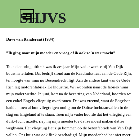
Ga naar de inhoud
Menu overslaan
SHJVS
Dave van Randeraat (1934)
”Ik ging naar mijn moeder en vroeg of ik ook zo'n ster mocht”
Toen de oorlog uitbrak was ik zes jaar. Mijn vader werkte bij Van Dijk
bouwmaterialen. Dat bedrijf stond aan de Raadhuisstraat aan de Oude Rijn,
ter hoogte van waar nu Beerendrecht ligt. Aan de andere kant van de Oude
Rijn lag motorenfabriek De Industrie. Wij woonden naast de fabriek waar
mijn vader werkte. In juni, kort na de bezetting van Nederland, hoorden we
een enkel Engels vliegtuig overkomen. Dat was vreemd, want de Engelsen
hadden toen al hun vliegtuigen nodig om de Duitse luchtaanvallen in de
slag om Engeland af te slaan. Toen mijn vader hoorde dat het vliegtuig een
duikvlucht inzette, riep hij mijn moeder toe dat ze moest maken dat ze
wegkwam. Het vliegtuig liet zijn bommen op de betonfabriek van Van Dijk
vallen. Ons huis was ook flink beschadigd. Mijn moeder had het niet meer