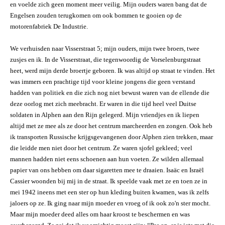
en voelde zich geen moment meer veilig. Mijn ouders waren bang dat de
Engelsen zouden terugkomen om ook bommen te gooien op de
motorenfabriek De Industrie.
We verhuisden naar Visserstraat 5; mijn ouders, mijn twee broers, twee
zusjes en ik. In de Visserstraat, die tegenwoordig de Vorselenburgstraat
heet, werd mijn derde broertje geboren. Ik was altijd op straat te vinden. Het
was immers een prachtige tijd voor kleine jongens die geen verstand
hadden van politiek en die zich nog niet bewust waren van de ellende die
deze oorlog met zich meebracht. Er waren in die tijd heel veel Duitse
soldaten in Alphen aan den Rijn gelegerd. Mijn vriendjes en ik liepen
altijd met ze mee als ze door het centrum marcheerden en zongen. Ook heb
ik transporten Russische krijgsgevangenen door Alphen zien trekken, maar
die leidde men niet door het centrum. Ze waren sjofel gekleed; veel
mannen hadden niet eens schoenen aan hun voeten. Ze wilden allemaal
papier van ons hebben om daar sigaretten mee te draaien. Isaäc en Israël
Cassier woonden bij mij in de straat. Ik speelde vaak met ze en toen ze in
mei 1942 ineens met een ster op hun kleding buiten kwamen, was ik zelfs
jaloers op ze. Ik ging naar mijn moeder en vroeg of ik ook zo'n ster mocht.
Maar mijn moeder deed alles om haar kroost te beschermen en was