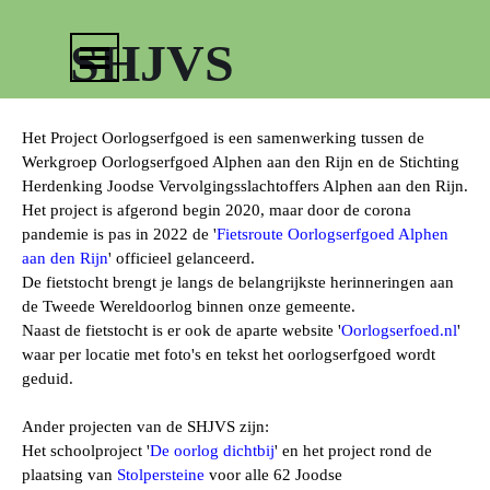
Ga naar de inhoud
Menu overslaan
SHJVS
Het Project Oorlogserfgoed is een samenwerking tussen de
Werkgroep Oorlogserfgoed Alphen aan den Rijn en de Stichting
Herdenking Joodse Vervolgingsslachtoffers Alphen aan den Rijn.
Het project is afgerond begin 2020, maar door de corona
pandemie is pas in 2022 de '
Fietsroute Oorlogserfgoed Alphen
aan den Rijn
' officieel gelanceerd.
De fietstocht brengt je langs de belangrijkste herinneringen aan
de Tweede Wereldoorlog binnen onze gemeente.
Naast de fietstocht is er ook de aparte website '
Oorlogserfoed.nl
'
waar per locatie met foto's en tekst het oorlogserfgoed wordt
geduid.
Ander projecten van de SHJVS zijn:
Het schoolproject '
De oorlog dichtbij
' en het project rond de
plaatsing van
Stolpersteine
voor alle 62 Joodse