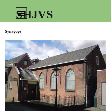
Ga naar de inhoud
Menu overslaan
SHJVS
Synagoge