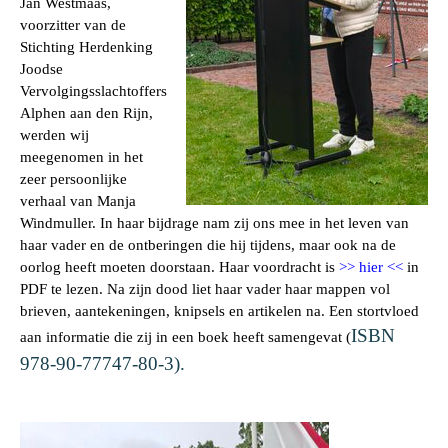
Jan Westmaas,
voorzitter van de
Stichting Herdenking
Joodse
Vervolgingsslachtoffers
Alphen aan den Rijn,
werden wij
meegenomen in het
zeer persoonlijke
verhaal van Manja
Windmuller. In haar bijdrage nam zij ons mee in het leven van
haar vader en de ontberingen die hij tijdens, maar ook na de
oorlog heeft moeten
doorstaan. Haar voordracht is
>> hier <<
in
PDF te lezen. Na zijn dood liet haar vader haar
mappen vol
brieven, aantekeningen, knipsels en artikelen na. Een stortvloed
ISBN
aan informatie
die zij in een boek heeft samengevat (
978-90-77747-80-3).