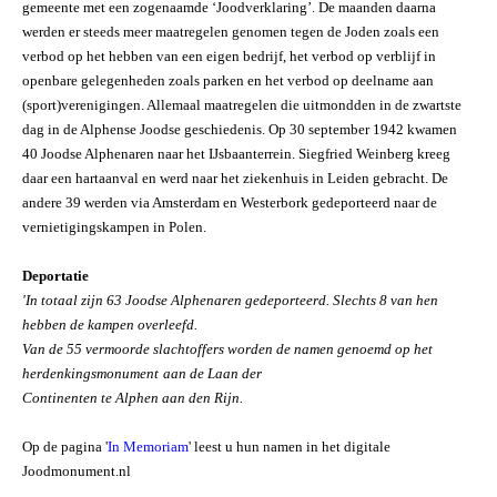
gemeente met een zogenaamde ‘Joodverklaring’. De maanden daarna
werden er steeds meer maatregelen genomen tegen de Joden zoals een
verbod op het hebben van een eigen bedrijf, het verbod op verblijf in
openbare gelegenheden zoals parken en het verbod op deelname aan
(sport)verenigingen. Allemaal maatregelen die uitmondden in de zwartste
dag in de Alphense Joodse geschiedenis. Op 30 september 1942 kwamen
40 Joodse Alphenaren naar het IJsbaanterrein. Siegfried Weinberg kreeg
daar een hartaanval en werd naar het ziekenhuis in Leiden gebracht. De
andere 39 werden via Amsterdam en Westerbork gedeporteerd naar de
vernietigingskampen in Polen.
Deportatie
'In totaal zijn 63 Joodse Alphenaren gedeporteerd. Slechts 8 van hen
hebben de kampen overleefd.
Van de 55 vermoorde slachtoffers worden de namen genoemd op het
herdenkingsmonument
aan de Laan der
Continenten te Alphen aan den Rijn.
Op de pagina '
In Memoriam
' leest u hun namen in het digitale
Joodmonument.nl