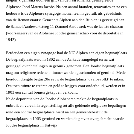
mogelijk gemaakt door een gift van de naar Amerika geëmigreerde
Alphense Jood Marcus Jacobs. Na een aantal branden, renovaties en na een
herbouw is de Alphense synagoge momenteel in gebruik als gebedshuis
van de Remonstrantse Gemeente Alphen aan den Rijn en is gevestigd aan
de Samuel Aardewerksteeg 11 (Samuel Aardewerk was de laatste chazzan
(voorzanger) van de Alphense Joodse gemeenschap voor de deportatie in
1942).
Eerder dan een eigen synagoge had de NIG Alphen een eigen begraafplaats.
De begraafplaats werd in 1802 aan de Aarkade aangelegd en na wat
gesteggel over betalingen in gebruik genomen. Een Joodse begraafplaats
mag om religieuze redenen nimmer worden geschonden of geruimd. Mede
hierdoor dreigde begin 20e eeuw de begraafplaats ‘overbevolkt’ te raken.
Om toch ruimte te creëren en geld te krijgen voor onderhoud, werden er in
1903 een achttal bomen gekapt en verkocht.
Na de deportatie van de Joodse Alphenaren raakte de begraafplaats in
onbruik en verval. In tegenstelling tot alle geldende religieuze bepalingen
rond een Joodse begraafplaats, werd na een gemeentebesluit de
begraafplaats in 1963 geruimd en werden de graven overgebracht naar de
Joodse begraafplaats in Katwijk.