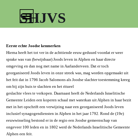
Ga naar de inhoud
Menu overslaan
SHJVS
Eerste echte Joodse kenmerken
Hierna heeft het tot ver in de achttiende eeuw geduurd voordat er weer
sprake was van (bewijsbaar) Joods leven in Alphen en haar directe
omgeving en dan nog met name in Aarlanderveen. Dat er toch
georganiseerd Joods leven in onze streek was, mag worden opgemaakt uit
het feit dat in 1796 Jacob Salomons als Joodse slachter toestemming kreeg
om bij zijn huis te slachten en het ritueel
geslachte vlees te verkopen. Daarnaast heeft de Nederlands Israelitische
Gemeente Leiden een koperen schaal met waterkan uit Alphen in haar bezit
met in het opschrift een verwijzing naar een georganiseerd Joods leven
inclusief synagogendiensten in Alphen in het jaar 1792. Rond de (19e)
eeuwwisseling bestond er in de regio een Joodse gemeenschap van
ongeveer 100 leden en in 1802 werd de Nederlands Israelitische Gemeente
Alphen een feit.