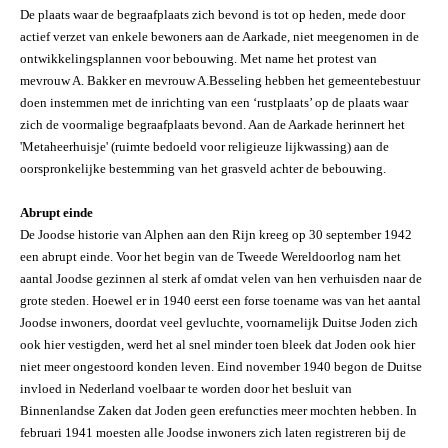
De plaats waar de begraafplaats zich bevond is tot op heden, mede door
actief verzet van enkele bewoners aan de Aarkade, niet meegenomen in de
ontwikkelingsplannen voor bebouwing. Met name het protest van
mevrouw A. Bakker en mevrouw A.Besseling hebben het gemeentebestuur
doen instemmen met de inrichting van een ‘rustplaats’ op de plaats waar
zich de voormalige begraafplaats bevond. Aan de Aarkade herinnert het
'Metaheerhuisje' (ruimte bedoeld voor religieuze lijkwassing) aan de
oorspronkelijke bestemming van het grasveld achter de bebouwing.
Abrupt einde
De Joodse historie van Alphen aan den Rijn kreeg op 30 september 1942
een abrupt einde. Voor het begin van de Tweede Wereldoorlog nam het
aantal Joodse gezinnen al sterk af omdat velen van hen verhuisden naar de
grote steden. Hoewel er in 1940 eerst een forse toename was van het aantal
Joodse inwoners, doordat veel gevluchte, voornamelijk Duitse Joden zich
ook hier vestigden, werd het al snel minder toen bleek dat Joden ook hier
niet meer ongestoord konden leven. Eind november 1940 begon de Duitse
invloed in Nederland voelbaar te worden door het besluit van
Binnenlandse Zaken dat Joden geen erefuncties meer mochten hebben. In
februari 1941 moesten alle Joodse inwoners zich laten registreren bij de