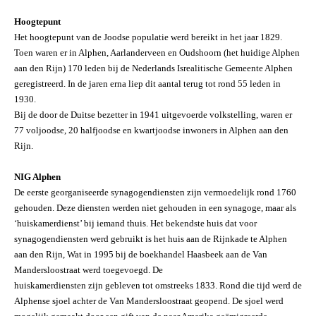
Hoogtepunt
Het hoogtepunt van de Joodse populatie werd bereikt in het jaar 1829.
Toen waren er in Alphen, Aarlanderveen en Oudshoorn (het huidige Alphen
aan den Rijn) 170 leden bij de Nederlands Isrealitische Gemeente Alphen
geregistreerd. In de jaren erna liep dit aantal terug tot rond 55 leden in
1930.
Bij de door de Duitse bezetter in 1941 uitgevoerde volkstelling, waren er
77 voljoodse, 20 halfjoodse en kwartjoodse inwoners in Alphen aan den
Rijn.
NIG Alphen
De eerste georganiseerde synagogendiensten zijn vermoedelijk rond 1760
gehouden. Deze diensten werden niet gehouden in een synagoge, maar als
‘huiskamerdienst’ bij iemand thuis. Het bekendste huis dat voor
synagogendiensten werd gebruikt is het huis aan de Rijnkade te Alphen
aan den Rijn, Wat in 1995 bij de boekhandel Haasbeek aan de Van
Mandersloostraat werd toegevoegd. De
huiskamerdiensten zijn gebleven tot omstreeks 1833. Rond die tijd werd de
Alphense sjoel achter de Van Mandersloostraat geopend. De sjoel werd