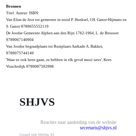
Bronnen
Titel: Auteur: ISBN:
Van Elias de Joot tot gemeente in nood P. Hoeksel, J.H. Ganor-Hijmans en
S. Ganor 9789655552119
De Joodse Gemeente Alphen aan den Rijn 1762-1964, L. de Brouwer
9789067140904
Van Joodse begraafplaats tot Rustplaats Aarkade A. Bakker,
9789075744149
'Waar ze ook heen gaan, ze hebben in elk geval mooi weer', Kees
Visschedijk
9789087592998
SHJVS
Reacties naar aanleiding van de website
secretaris@shjvs.nl
Created with WebSite X5